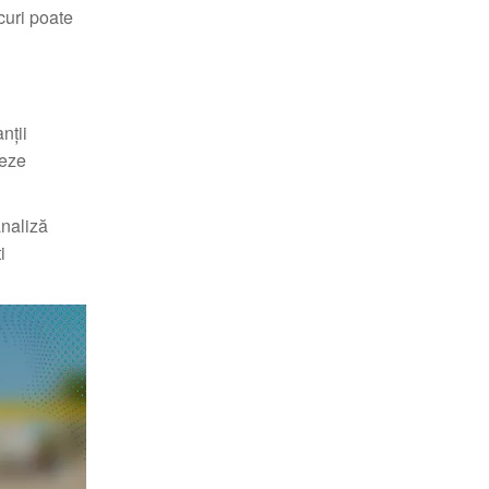
ocuri poate
nții
teze
analiză
i