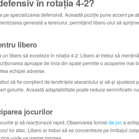
efensiv în rotația 4-2?
rea pe specializarea defensivă. Această poziție pune accent pe abi
tientizarea generală a terenului, permițând libero-ului să sprijine
entru libero
un libero să exceleze în rotația 4-2. Libero ar trebui să mențină
Poziționarea aproape de linia din spate permite o acoperire mai 
artea echipei adverse.
rebui să fie conștient de tendințele atacantului și să-și ajusteze p
ri golurile. Această adaptabilitate poate reduce semnificativ n
ciparea jocurilor
 jocurile și să reacționeze rapid. Observarea formei
de joc
a echip
torul lor atac. Libero ar trebui să se concentreze pe limbajul corp
prezice unde va merge mingea.