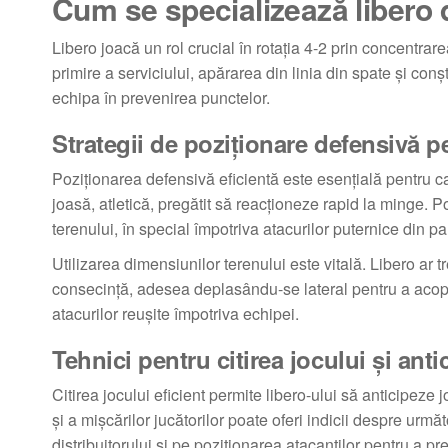
Cum se specializează libero d
Libero joacă un rol crucial în rotația 4-2 prin concentra
primire a serviciului, apărarea din linia din spate și conș
echipa în prevenirea punctelor.
Strategii de poziționare defensivă p
Poziționarea defensivă eficientă este esențială pentru ca 
joasă, atletică, pregătit să reacționeze rapid la minge. 
terenului, în special împotriva atacurilor puternice din p
Utilizarea dimensiunilor terenului este vitală. Libero ar t
consecință, adesea deplasându-se lateral pentru a acope
atacurilor reușite împotriva echipei.
Tehnici pentru citirea jocului și anti
Citirea jocului eficient permite libero-ului să anticipeze
și a mișcărilor jucătorilor poate oferi indicii despre urmă
distribuitorului și pe poziționarea atacanților pentru a 