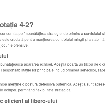
rotația 4-2?
 concentrat pe îmbunătățirea strategiei de primire a serviciului și
e este crucială pentru menținerea controlului mingii și a stabilităț
jocurile ofensive.
ului
îmbunătățească apărarea echipei. Aceștia poartă un tricou de o c
. Responsabilitățile lor principale includ primirea serviciilor, să
 echipa menține o postură defensivă puternică. Aceștia sunt adesea
le echipei, permițând flexibilitate strategică.
 eficient al libero-ului