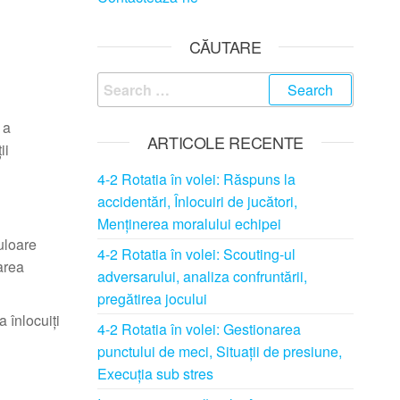
CĂUTARE
Search
for:
 a
ARTICOLE RECENTE
ii
4-2 Rotatia în volei: Răspuns la
accidentări, Înlocuiri de jucători,
Menținerea moralului echipei
uloare
4-2 Rotatia în volei: Scouting-ul
parea
adversarului, analiza confruntării,
pregătirea jocului
 înlocuiți
4-2 Rotatia în volei: Gestionarea
punctului de meci, Situații de presiune,
Execuția sub stres