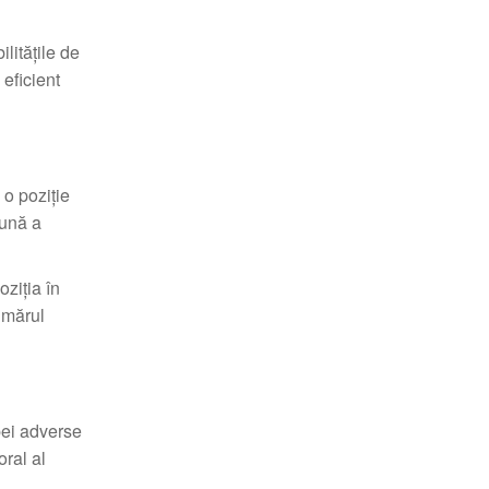
litățile de
 eficient
 o poziție
bună a
oziția în
umărul
ei adverse
oral al