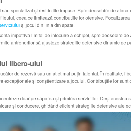
i
l său specializat și restricțiile impuse. Spre deosebire de atacanți
ileului, ceea ce limitează contribuțiile lor ofensive. Focalizarea 
serviciului
și jocul din linia din spate.
conta împotriva limitei de înlocuire a echipei, spre deosebire de a
ermite antrenorilor să ajusteze strategiile defensive dinamic pe p
ul libero-ului
ător de rezervă sau un atlet mai puțin talentat. În realitate, lib
e excepționale și conștientizare a jocului. Contribuțiile lor sunt c
oncentreze doar pe săparea și primirea serviciilor. Deși acestea 
nicare și conducere, ghidând eficient strategiile defensive ale ec