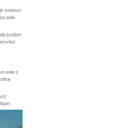
i exteriori
lor este
lți jucători
arcursul
ero este o
ritice
sunt
hipei.