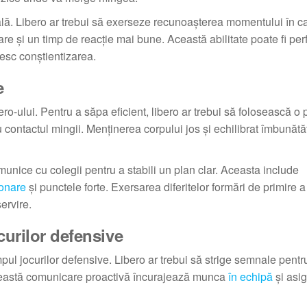
cială. Libero ar trebui să exerseze recunoașterea momentului în c
e și un timp de reacție mai bune. Această abilitate poate fi per
țesc conștientizarea.
e
ro-ului. Pentru a săpa eficient, libero ar trebui să folosească o 
 contactul mingii. Menținerea corpului jos și echilibrat îmbunătă
 comunice cu colegii pentru a stabili un plan clar. Aceasta include
ionare
și punctele forte. Exersarea diferitelor formări de primire a
servire.
curilor defensive
pul jocurilor defensive. Libero ar trebui să strige semnale pentr
 Această comunicare proactivă încurajează munca
în echipă
și asi