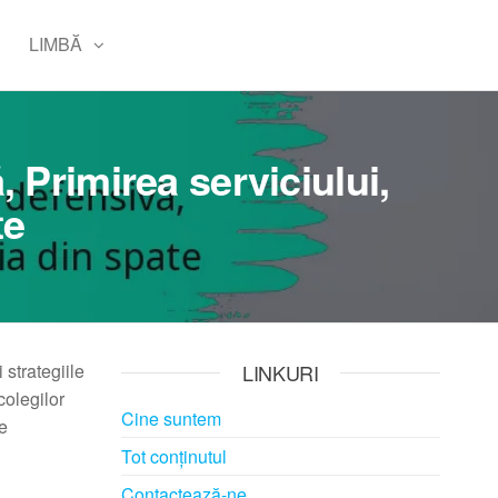
LIMBĂ
, Primirea serviciului,
te
 strategiile
LINKURI
colegilor
Cine suntem
re
Tot conținutul
Contactează-ne