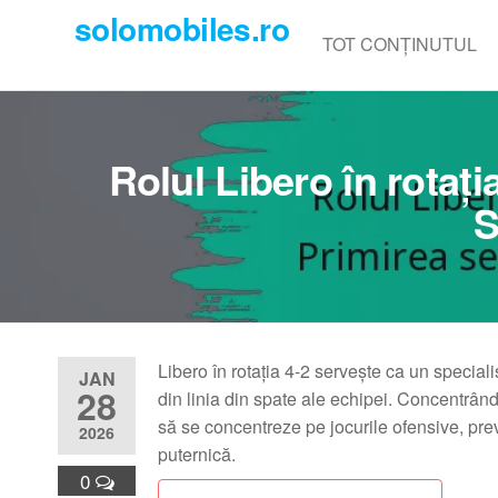
Skip
solomobiles.ro
to
TOT CONȚINUTUL
the
content
Rolul Libero în rotați
S
Libero în rotația 4-2 servește ca un specialis
JAN
28
din linia din spate ale echipei. Concentrându
să se concentreze pe jocurile ofensive, prev
2026
puternică.
0