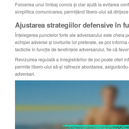
Folosirea unui limbaj concis și clar ajută la evitarea conf
simplifica comunicarea, permițând libero-ului să dirijeze
Ajustarea strategiilor defensive în f
Înțelegerea punctelor forte ale adversarului este cheia p
echipei adverse și loviturile lor preferate, se pot informa
tacticile în funcție de tendințele adversarului, fie că fav
Revizuirea regulată a înregistrărilor de joc poate oferi 
permite libero-ului să-și rafineze abordarea, asigurându-
adversari.