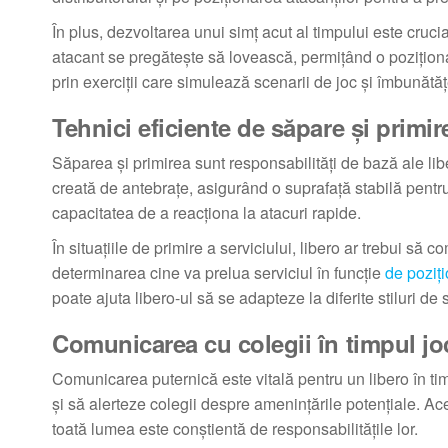
În plus, dezvoltarea unui simț acut al timpului este cru
atacant se pregătește să lovească, permițând o poziționar
prin exerciții care simulează scenarii de joc și îmbunătă
Tehnici eficiente de săpare și primir
Săparea și primirea sunt responsabilități de bază ale libe
creată de antebrațe, asigurând o suprafață stabilă pentru
capacitatea de a reacționa la atacuri rapide.
În situațiile de primire a serviciului, libero ar trebui să
determinarea cine va prelua serviciul în funcție
de poziț
poate ajuta libero-ul să se adapteze la diferite stiluri de 
Comunicarea cu colegii în timpul jo
Comunicarea puternică este vitală pentru un libero în tim
și să alerteze colegii despre amenințările potențiale.
toată lumea este conștientă de responsabilitățile lor.