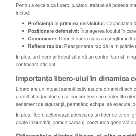
Pentru a excela ca libero, jucătorii trebuie să posede ma
includ:
Proficiență în primirea serviciului:
Capacitatea de
Poziționare defensivă:
Înțelegerea locului în care
Comunicare:
Direcționarea clară a colegilor în ti
Reflexe rapide:
Reacționarea rapidă la mișcările i
În plus, un libero ar trebui să aibă un control bun al mingi
contracara eficient.
Importanța libero-ului în dinamica e
Libero are un impact semnificativ asupra dinamicii echipei 
permit altor jucători să se concentreze pe strategiile ofen
sentiment de siguranță, permițând echipei să execute joc
În plus, libero acționează adesea ca un lider pe teren, g
poate îmbunătăți comunicarea și coeziunea generală a ec