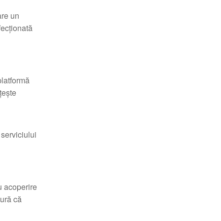
are un
fecționată
platformă
țește
 serviciului
u acoperire
gură că