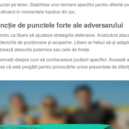
uziei pe teren. Stabilirea unor termeni specifici pentru diferite j
 eficient în momentele haotice din joc.
uncție de punctele forte ale adversarului
entru ca libero să ajusteze strategiile defensive. Analizând ataca
 deciziile de poziționare și acoperire. Libero ar trebui să-și adap
orizează atacurile puternice sau cele de finețe.
informații despre cum să contracareze jucători specifici. Această 
se că este pregătit pentru provocările unice prezentate de diferiț