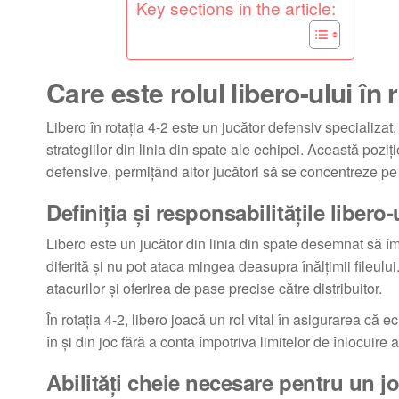
Key sections in the article:
Care este rolul libero-ului în 
Libero în rotația 4-2 este un jucător defensiv specializat,
strategiilor din linia din spate ale echipei. Această poziți
defensive, permițând altor jucători să se concentreze pe 
Definiția și responsabilitățile libero-
Libero este un jucător din linia din spate desemnat să 
diferită și nu pot ataca mingea deasupra înălțimii fileului
atacurilor și oferirea de pase precise către distribuitor.
În rotația 4-2, libero joacă un rol vital în asigurarea că
în și din joc fără a conta împotriva limitelor de înlocuire a
Abilități cheie necesare pentru un joc