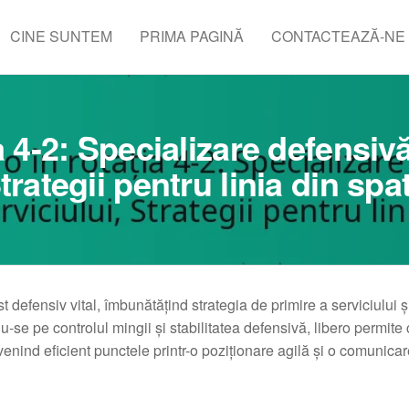
CINE SUNTEM
PRIMA PAGINĂ
CONTACTEAZĂ-NE
a 4-2: Specializare defensivă
trategii pentru linia din spa
t defensiv vital, îmbunătățind strategia de primire a serviciului și
-se pe controlul mingii și stabilitatea defensivă, libero permite 
enind eficient punctele printr-o poziționare agilă și o comunica