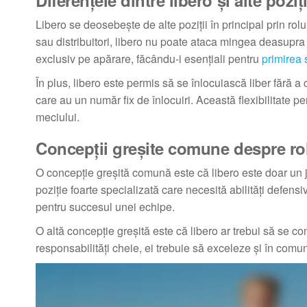
Diferențele dintre libero și alte poziți
Libero se deosebește de alte poziții în principal prin rolu
sau distribuitori, libero nu poate ataca mingea deasupra f
exclusiv pe apărare, făcându-i esențiali pentru
primirea 
În plus, libero este permis să se înlocuiască liber fără a 
care au un număr fix de înlocuiri. Această flexibilitate p
meciului.
Concepții greșite comune despre rol
O concepție greșită comună este că libero este doar un juc
poziție foarte specializată care necesită abilități defensiv
pentru succesul unei echipe.
O altă concepție greșită este că libero ar trebui să se c
responsabilități cheie, ei trebuie să exceleze și în comu