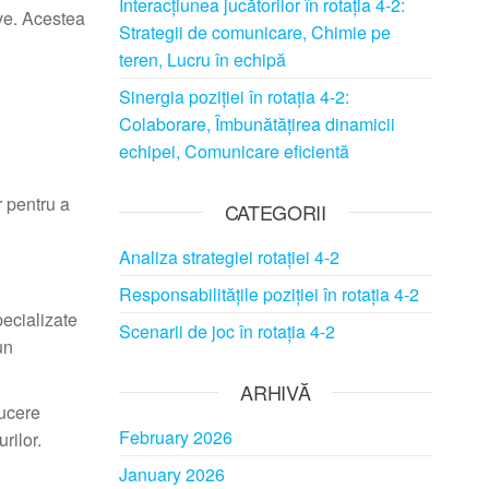
Interacțiunea jucătorilor în rotația 4-2:
ive. Acestea
Strategii de comunicare, Chimie pe
teren, Lucru în echipă
Sinergia poziției în rotația 4-2:
Colaborare, Îmbunătățirea dinamicii
echipei, Comunicare eficientă
r pentru a
CATEGORII
Analiza strategiei rotației 4-2
Responsabilitățile poziției în rotația 4-2
pecializate
Scenarii de joc în rotația 4-2
un
ARHIVĂ
ducere
February 2026
rilor.
January 2026