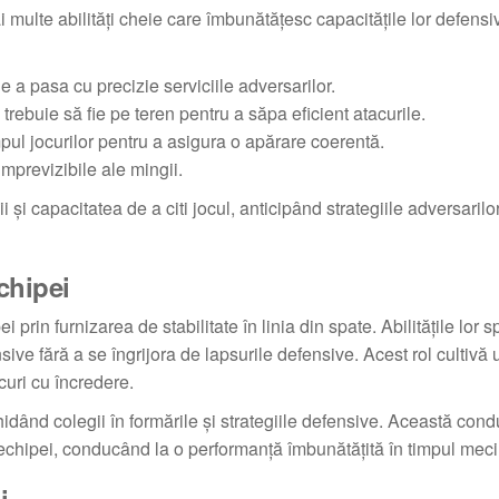
i multe abilități cheie care îmbunătățesc capacitățile lor defens
 a pasa cu precizie serviciile adversarilor.
 trebuie să fie pe teren pentru a săpa eficient atacurile.
mpul jocurilor pentru a asigura o apărare coerentă.
mprevizibile ale mingii.
i și capacitatea de a citi jocul, anticipând strategiile adversarilo
chipei
prin furnizarea de stabilitate în linia din spate. Abilitățile lor s
sive fără a se îngrijora de lapsurile defensive. Acest rol cultivă 
uri cu încredere.
hidând colegii în formările și strategiile defensive. Această con
hipei, conducând la o performanță îmbunătățită în timpul meciu