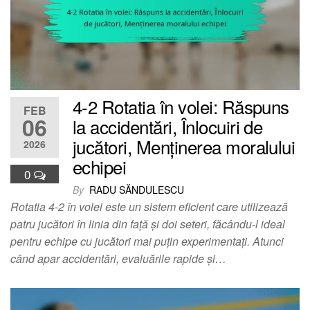
4-2 Rotatia în volei: Răspuns
FEB
06
la accidentări, Înlocuiri de
jucători, Menținerea moralului
2026
echipei
0
By
RADU SĂNDULESCU
Rotatia 4-2 în volei este un sistem eficient care utilizează
patru jucători în linia din față și doi seteri, făcându-l ideal
pentru echipe cu jucători mai puțin experimentați. Atunci
când apar accidentări, evaluările rapide și…