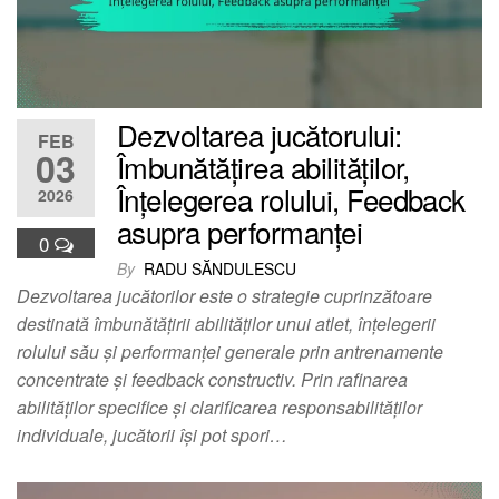
Dezvoltarea jucătorului:
FEB
03
Îmbunătățirea abilităților,
Înțelegerea rolului, Feedback
2026
asupra performanței
0
By
RADU SĂNDULESCU
Dezvoltarea jucătorilor este o strategie cuprinzătoare
destinată îmbunătățirii abilităților unui atlet, înțelegerii
rolului său și performanței generale prin antrenamente
concentrate și feedback constructiv. Prin rafinarea
abilităților specifice și clarificarea responsabilităților
individuale, jucătorii își pot spori…