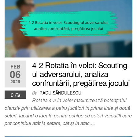
4-2 Rotatia în volei: Scouting-
FEB
06
ul adversarului, analiza
confruntării, pregătirea jocului
2026
By
RADU SĂNDULESCU
0
Rotatia 4-2 în volei maximizează potențialul
ofensiv prin utilizarea a patru jucători în prima linie și două
seteri, făcând-o ideală pentru echipe cu seteri versatili care
pot contribui atât la setare, cât și la atac.…