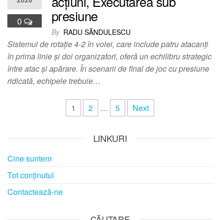
acțiuni, Executarea sub
presiune
0
By
RADU SĂNDULESCU
Sistemul de rotație 4-2 în volei, care include patru atacanți
în prima linie și doi organizatori, oferă un echilibru strategic
între atac și apărare. În scenarii de final de joc cu presiune
ridicată, echipele trebuie…
Posts
1
2
…
5
Next
pagination
LINKURI
Cine suntem
Tot conținutul
Contactează-ne
CĂUTARE