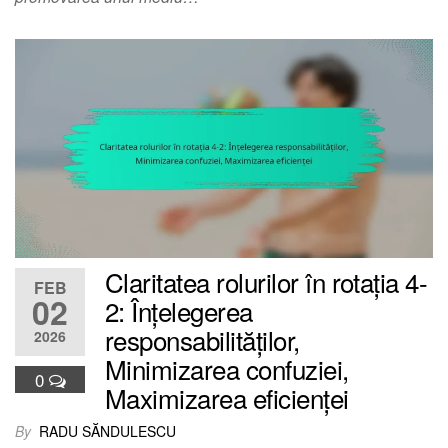
Claritatea rolurilor în rotația 4-
FEB
02
2: Înțelegerea
responsabilităților,
2026
Minimizarea confuziei,
0
Maximizarea eficienței
By
RADU SĂNDULESCU