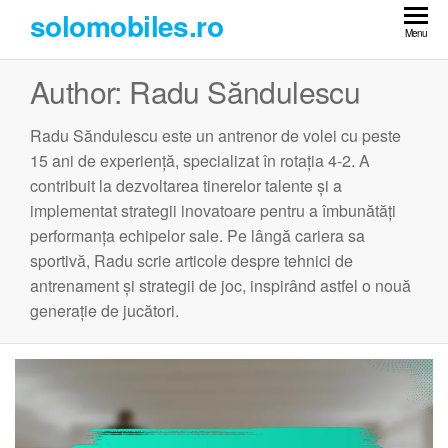
Skip
solomobiles.ro
to
Menu
the
Author:
Radu Săndulescu
content
Radu Săndulescu este un antrenor de volei cu peste
15 ani de experiență, specializat în rotația 4-2. A
contribuit la dezvoltarea tinerelor talente și a
implementat strategii inovatoare pentru a îmbunătăți
performanța echipelor sale. Pe lângă cariera sa
sportivă, Radu scrie articole despre tehnici de
antrenament și strategii de joc, inspirând astfel o nouă
generație de jucători.