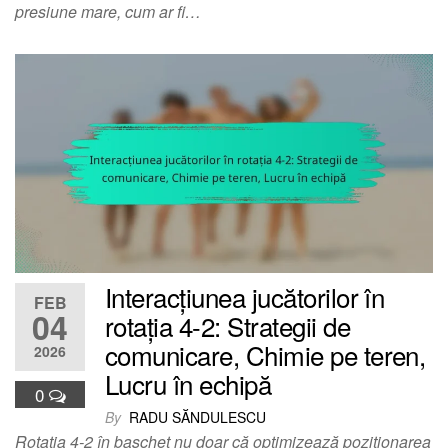
presiune mare, cum ar fi…
Interacțiunea jucătorilor în
FEB
04
rotația 4-2: Strategii de
comunicare, Chimie pe teren,
2026
Lucru în echipă
0
By
RADU SĂNDULESCU
Rotatia 4-2 în baschet nu doar că optimizează poziționarea