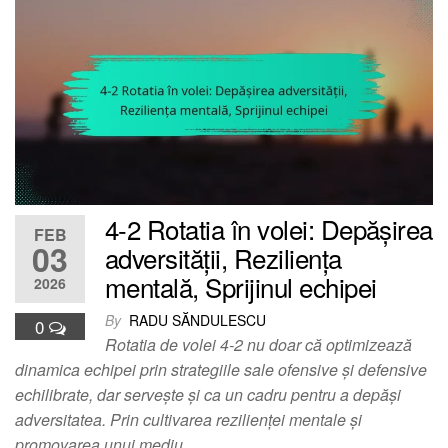
4-2 Rotatia în volei: Depășirea
FEB
03
adversității, Reziliența
mentală, Sprijinul echipei
2026
By
RADU SĂNDULESCU
0
Rotatia de volei 4-2 nu doar că optimizează
dinamica echipei prin strategiile sale ofensive și defensive
echilibrate, dar servește și ca un cadru pentru a depăși
adversitatea. Prin cultivarea rezilienței mentale și
promovarea unui mediu…