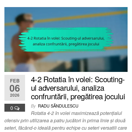
4-2 Rotatia în volei: Scouting-
FEB
06
ul adversarului, analiza
confruntării, pregătirea jocului
2026
By
RADU SĂNDULESCU
0
Rotatia 4-2 în volei maximizează potențialul
ofensiv prin utilizarea a patru jucători în prima linie și două
seteri, făcând-o ideală pentru echipe cu seteri versatili care