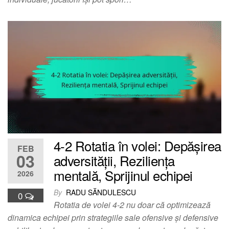
4-2 Rotatia în volei: Depășirea
FEB
03
adversității, Reziliența
mentală, Sprijinul echipei
2026
By
RADU SĂNDULESCU
0
Rotatia de volei 4-2 nu doar că optimizează
dinamica echipei prin strategiile sale ofensive și defensive