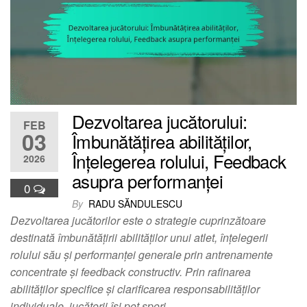
Dezvoltarea jucătorului:
FEB
03
Îmbunătățirea abilităților,
Înțelegerea rolului, Feedback
2026
asupra performanței
0
By
RADU SĂNDULESCU
Dezvoltarea jucătorilor este o strategie cuprinzătoare
destinată îmbunătățirii abilităților unui atlet, înțelegerii
rolului său și performanței generale prin antrenamente
concentrate și feedback constructiv. Prin rafinarea
abilităților specifice și clarificarea responsabilităților
individuale, jucătorii își pot spori…