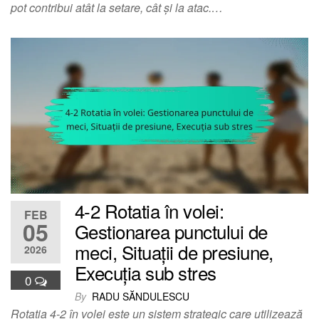
pot contribui atât la setare, cât și la atac.…
4-2 Rotatia în volei:
FEB
05
Gestionarea punctului de
meci, Situații de presiune,
2026
Execuția sub stres
0
By
RADU SĂNDULESCU
Rotatia 4-2 în volei este un sistem strategic care utilizează