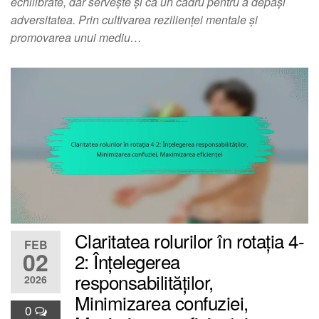
echilibrate, dar servește și ca un cadru pentru a depăși
adversitatea. Prin cultivarea rezilienței mentale și
promovarea unui mediu…
Claritatea rolurilor în rotația 4-
FEB
02
2: Înțelegerea
responsabilităților,
2026
Minimizarea confuziei,
0