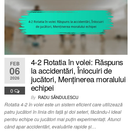
4-2 Rotatia în volei: Răspuns
FEB
06
la accidentări, Înlocuiri de
jucători, Menținerea moralului
2026
echipei
0
By
RADU SĂNDULESCU
Rotatia 4-2 în volei este un sistem eficient care utilizează
patru jucători în linia din față și doi seteri, făcându-l ideal
pentru echipe cu jucători mai puțin experimentați. Atunci
când apar accidentări, evaluările rapide și…