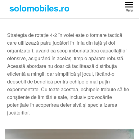
Skip
solomobiles.ro
to
Menu
the
content
Strategia de rotație 4-2 în volei este o formare tactică
care utilizează patru jucători în linia din față și doi
organizatori, având ca scop îmbunătățirea capacităților
ofensive, asigurând în același timp o apărare robustă.
Această abordare nu doar că facilitează distribuția
eficientă a mingii, dar simplifică și jocul, făcând-o
deosebit de benefică pentru echipele mai puțin
experimentate. Cu toate acestea, echipele trebuie să fie
conștiente de limitările sale, inclusiv provocările
potențiale în acoperirea defensivă și specializarea
jucătorilor.