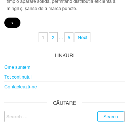
timp o apărare solidă, permițând distribuția eficientă a
mingii și șanse de a marca puncte.
▾
Posts
1
2
…
5
Next
pagination
LINKURI
Cine suntem
Tot conținutul
Contactează-ne
CĂUTARE
Search
for: