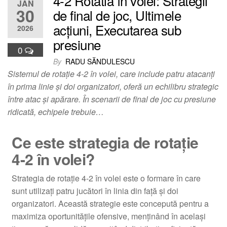
4-2 Rotatia în volei: Strategii
JAN
30
de final de joc, Ultimele
acțiuni, Executarea sub
2026
presiune
0
By
RADU SĂNDULESCU
Sistemul de rotație 4-2 în volei, care include patru atacanți
în prima linie și doi organizatori, oferă un echilibru strategic
între atac și apărare. În scenarii de final de joc cu presiune
ridicată, echipele trebuie…
Ce este strategia de rotație
4-2 în volei?
Strategia de rotație 4-2 în volei este o formare în care
sunt utilizați patru jucători în linia din față și doi
organizatori. Această strategie este concepută pentru a
maximiza oportunitățile ofensive, menținând în același