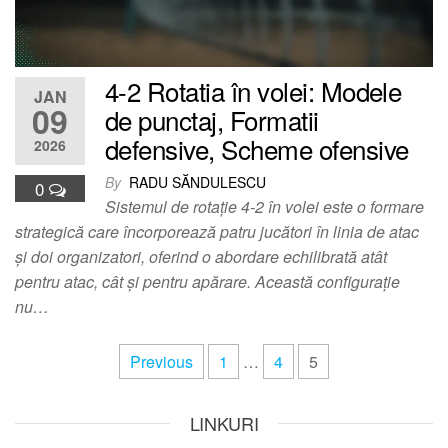
4-2 Rotatia în volei: Modele
JAN
09
de punctaj, Formatii
defensive, Scheme ofensive
2026
By
RADU SĂNDULESCU
0
Sistemul de rotație 4-2 în volei este o formare
strategică care încorporează patru jucători în linia de atac
și doi organizatori, oferind o abordare echilibrată atât
pentru atac, cât și pentru apărare. Această configurație
nu…
Posts
Previous
1
…
4
5
pagination
LINKURI