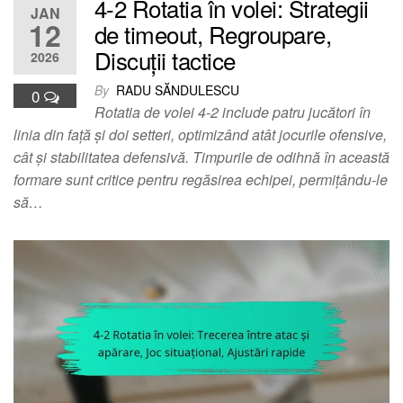
4-2 Rotatia în volei: Strategii
JAN
12
de timeout, Regroupare,
Discuții tactice
2026
By
RADU SĂNDULESCU
0
Rotatia de volei 4-2 include patru jucători în
linia din față și doi setteri, optimizând atât jocurile ofensive,
cât și stabilitatea defensivă. Timpurile de odihnă în această
formare sunt critice pentru regăsirea echipei, permițându-le
să…