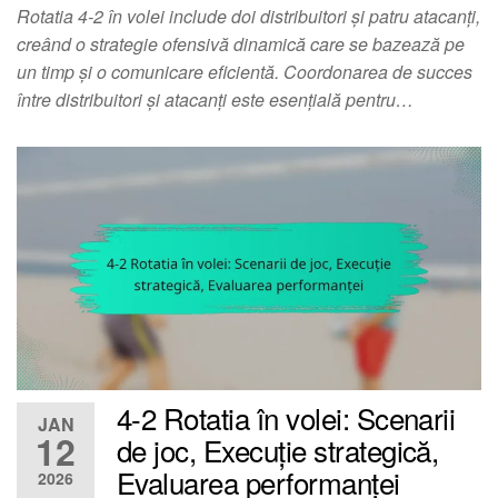
Rotatia 4-2 în volei include doi distribuitori și patru atacanți,
creând o strategie ofensivă dinamică care se bazează pe
un timp și o comunicare eficientă. Coordonarea de succes
între distribuitori și atacanți este esențială pentru…
4-2 Rotatia în volei: Scenarii
JAN
12
de joc, Execuție strategică,
Evaluarea performanței
2026