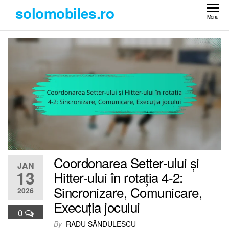
Skip
solomobiles.ro
to
Menu
the
content
Coordonarea Setter-ului și
JAN
13
Hitter-ului în rotația 4-2:
Sincronizare, Comunicare,
2026
Execuția jocului
0
By
RADU SĂNDULESCU